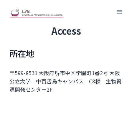
内
容
を
ス
Access
キ
ッ
所在地
プ
〒599-8531 大阪府堺市中区学園町1番2号 大阪
公立大学 中百舌鳥キャンパス C8棟 生物資
源開発センター2F